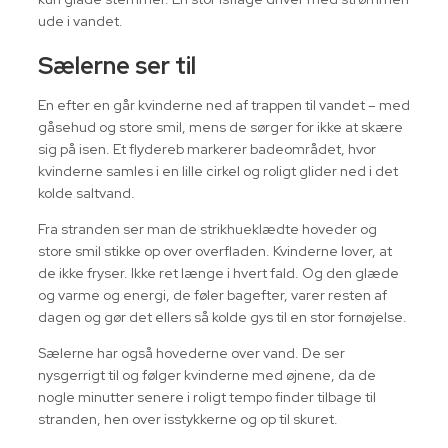
ude i vandet.
Sælerne ser til
En efter en går kvinderne ned af trappen til vandet – med
gåsehud og store smil, mens de sørger for ikke at skære
sig på isen. Et flydereb markerer badeområdet, hvor
kvinderne samles i en lille cirkel og roligt glider ned i det
kolde saltvand.
Fra stranden ser man de strikhueklædte hoveder og
store smil stikke op over overfladen. Kvinderne lover, at
de ikke fryser. Ikke ret længe i hvert fald. Og den glæde
og varme og energi, de føler bagefter, varer resten af
dagen og gør det ellers så kolde gys til en stor fornøjelse.
Sælerne har også hovederne over vand. De ser
nysgerrigt til og følger kvinderne med øjnene, da de
nogle minutter senere i roligt tempo finder tilbage til
stranden, hen over isstykkerne og op til skuret.