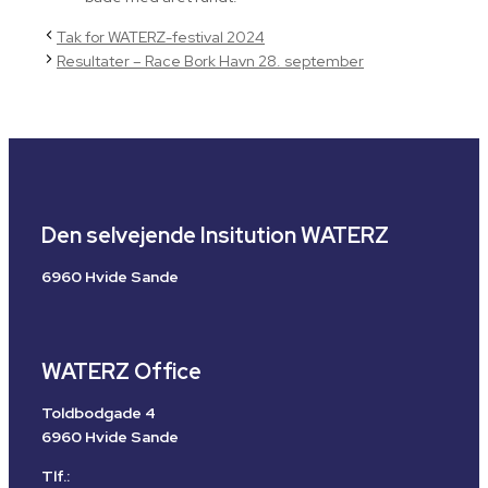
Tak for WATERZ-festival 2024
Resultater – Race Bork Havn 28. september
Den selvejende Insitution WATERZ
6960 Hvide Sande
WATERZ Office
Toldbodgade 4
6960 Hvide Sande
Tlf.: