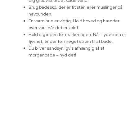
dig gradvist til det kolde vand.
Brug badesko, der er tit sten eller muslinger på
havbunden.
En varm hue er vigtig. Hold hoved og hænder
over van, når det er koldt.
Hold dig inden for markeringen. Når flydelinen er
fjernet, er der for meget strøm til at bade.
Du bliver sandsynligvis afhængig af at
morgenbade – nyd det!