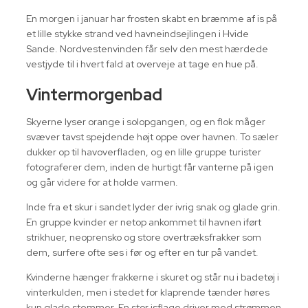
En morgen i januar har frosten skabt en bræmme af is på
et lille stykke strand ved havneindsejlingen i Hvide
Sande. Nordvestenvinden får selv den mest hærdede
vestjyde til i hvert fald at overveje at tage en hue på.
Vintermorgenbad
Skyerne lyser orange i solopgangen, og en flok måger
svæver tavst spejdende højt oppe over havnen. To sæler
dukker op til havoverfladen, og en lille gruppe turister
fotograferer dem, inden de hurtigt får vanterne på igen
og går videre for at holde varmen.
Inde fra et skur i sandet lyder der ivrig snak og glade grin.
En gruppe kvinder er netop ankommet til havnen iført
strikhuer, neoprensko og store overtræksfrakker som
dem, surfere ofte ses i før og efter en tur på vandet.
Kvinderne hænger frakkerne i skuret og står nu i badetøj i
vinterkulden, men i stedet for klaprende tænder høres
kun glade stemmer. En stor isflage driver med strømmen