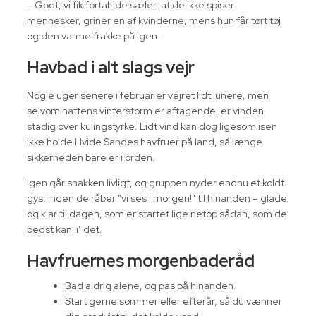
– Godt, vi fik fortalt de sæler, at de ikke spiser
mennesker, griner en af kvinderne, mens hun får tørt tøj
og den varme frakke på igen.
Havbad i alt slags vejr
Nogle uger senere i februar er vejret lidt lunere, men
selvom nattens vinterstorm er aftagende, er vinden
stadig over kulingstyrke. Lidt vind kan dog ligesom isen
ikke holde Hvide Sandes havfruer på land, så længe
sikkerheden bare er i orden.
Igen går snakken livligt, og gruppen nyder endnu et koldt
gys, inden de råber ”vi ses i morgen!” til hinanden – glade
og klar til dagen, som er startet lige netop sådan, som de
bedst kan li’ det.
Havfruernes morgenbaderåd
Bad aldrig alene, og pas på hinanden.
Start gerne sommer eller efterår, så du vænner