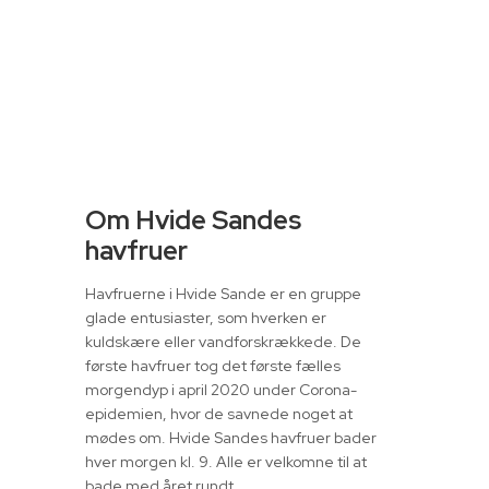
Om Hvide Sandes
havfruer
Havfruerne i Hvide Sande er en gruppe
glade entusiaster, som hverken er
kuldskære eller vandforskrækkede. De
første havfruer tog det første fælles
morgendyp i april 2020 under Corona-
epidemien, hvor de savnede noget at
mødes om. Hvide Sandes havfruer bader
hver morgen kl. 9. Alle er velkomne til at
bade med året rundt.