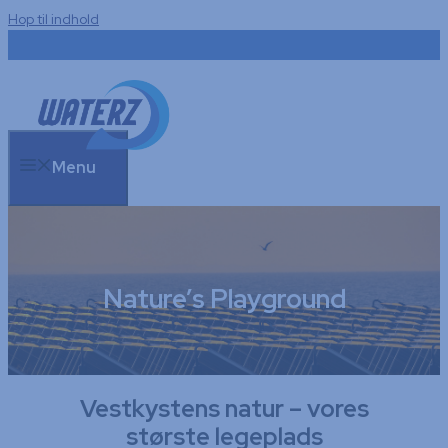
Hop til indhold
Menu
Nature’s Playground
Vestkystens natur – vores
største legeplads