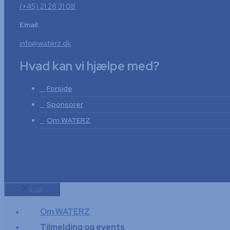
(+45) 21 28 31 08
Email:
info@waterz.dk
Hvad kan vi hjælpe med?
Forside
Sponsorer
Om WATERZ
Luk
Om WATERZ
Tilmelding og events