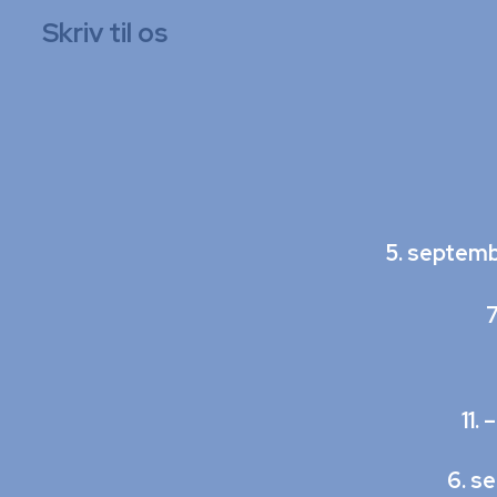
Skriv til os
5. septemb
7
11.
6. s