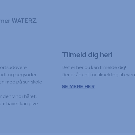
ormer WATERZ.
Tilmeld dig her!
portsudøvere.
Det er her du kan tilmelde dig!
ladt og begynder
Der er åbent for tilmelding til even
lien med på surfskole
SE MERE HER
 den vind i håret,
som havet kan give