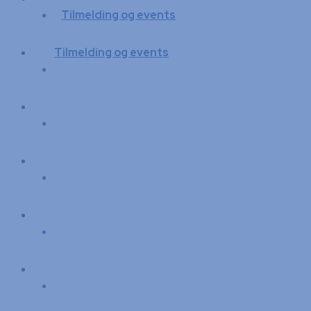
Tilmelding og events
Tilmelding og events
Nature’s Playground
Nature’s Playground
Nyheder
Nyheder
IFCA Euro & Festival
IFCA Euro & Festival
Sponsorer
Sponsorer
Galleri