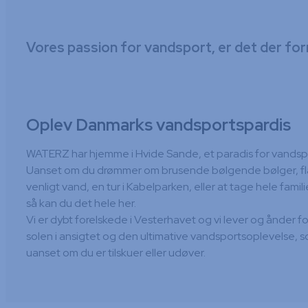
Vores passion for vandsport, er det der f
Oplev Danmarks vandsportspardis
WATERZ har hjemme i Hvide Sande, et paradis for vands
Uanset om du drømmer om brusende bølgende bølger, f
venligt vand, en tur i Kabelparken, eller at tage hele fami
så kan du det hele her.
Vi er dybt forelskede i Vesterhavet og vi lever og ånder for
solen i ansigtet og den ultimative vandsportsoplevelse, 
uanset om du er tilskuer eller udøver.