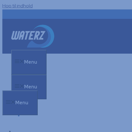
Hop til indhold
Menu
Menu
Menu
Om WATERZ
Om WATERZ