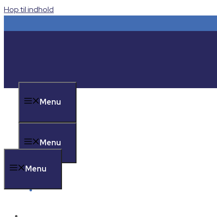
Hop til indhold
Menu
Menu
Menu
Om WATERZ
Om WATERZ