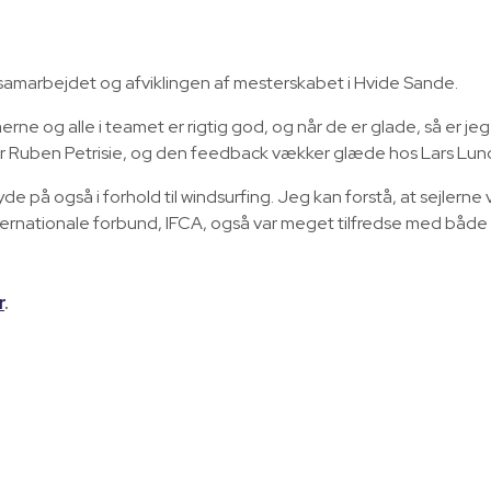
samarbejdet og afviklingen af mesterskabet i Hvide Sande.
rne og alle i teamet er rigtig god, og når de er glade, så er jeg
ger Ruben Petrisie, og den feedback vækker glæde hos Lars Lund
de på også i forhold til windsurfing. Jeg kan forstå, at sejlern
 internationale forbund, IFCA, også var meget tilfredse med både 
r
.