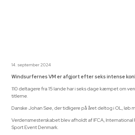
14. september 2024
Windsurfernes VM er afgjort efter seks intense konk
110 deltagere fra 15 lande har i seks dage kæmpet om ver
titlerne.
Danske Johan Søe, der tidligere på året deltog i OL, løb 
Verdensmesterskabet blev afholdt af IFCA, Internationa
Sport Event Denmark.