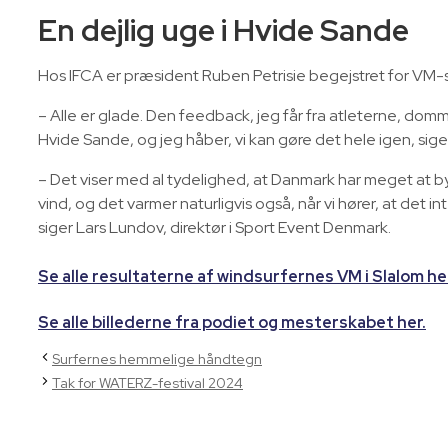
En dejlig uge i Hvide Sande
Hos IFCA er præsident Ruben Petrisie begejstret for VM-
– Alle er glade. Den feedback, jeg får fra atleterne, domme
Hvide Sande, og jeg håber, vi kan gøre det hele igen, si
– Det viser med al tydelighed, at Danmark har meget at by
vind, og det varmer naturligvis også, når vi hører, at det
siger Lars Lundov, direktør i Sport Event Denmark.
Se alle resultaterne af windsurfernes VM i Slalom he
Se alle billederne fra podiet og mesterskabet her.
Surfernes hemmelige håndtegn
Tak for WATERZ-festival 2024