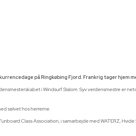
urrencedage på Ringkøbing Fjord. Frankrig tager hjem med
densmesterskabet i Windsurf Slalom. Syv verdensmestre er netop
med sølvet hos herrerne.
l Funboard Class Association, i samarbejde med WATERZ, Hvid