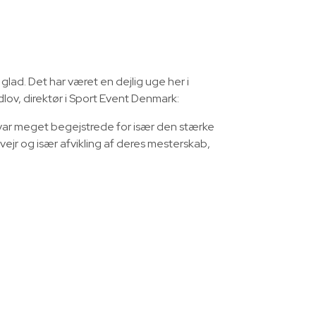
 glad. Det har været en dejlig uge her i
lov, direktør i Sport Event Denmark:
e var meget begejstrede for især den stærke
vejr og især afvikling af deres mesterskab,